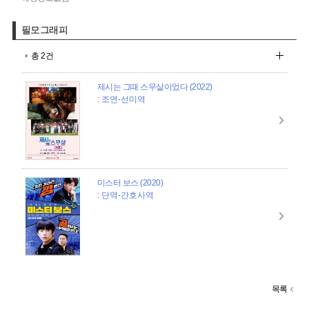
필모그래피
총 2건
제시는 그때 스무살이었다 (2022)
: 조연-선미역
미스터 보스 (2020)
: 단역-간호사역
목록