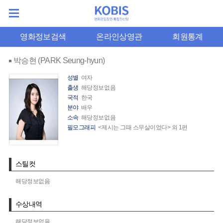
영화정보검색
온라인상영관
회원통계
박승현 (PARK Seung-hyun)
성별
여자
출생
해당정보없음
국적
한국
분야
배우
소속
해당정보없음
필모그래피
<제시는 그때 스무살이었다> 외 1편
스틸컷
해당정보없음
수상내역
해당정보없음