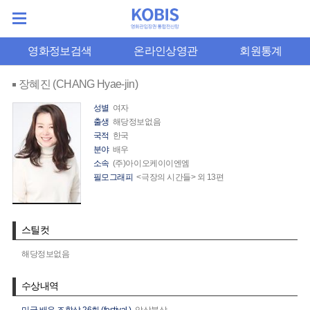
영화정보검색
온라인상영관
회원통계
장혜진 (CHANG Hyae-jin)
성별
여자
출생
해당정보없음
국적
한국
분야
배우
소속
(주)아이오케이이엔엠
필모그래피
<극장의 시간들> 외 13편
스틸컷
해당정보없음
수상내역