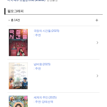
미국 배우 조합상 26회 (festival.)
앙상블상
필모그래피
총 14건
극장의 시간들 (2025)
: 주연
넘버원 (2025)
: 주연
세계의 주인 (2025)
: 주연-강태선역