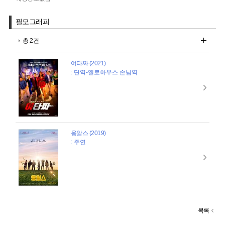
필모그래피
총 2건
여타짜 (2021)
: 단역-옐로하우스 손님역
옹알스 (2019)
: 주연
목록