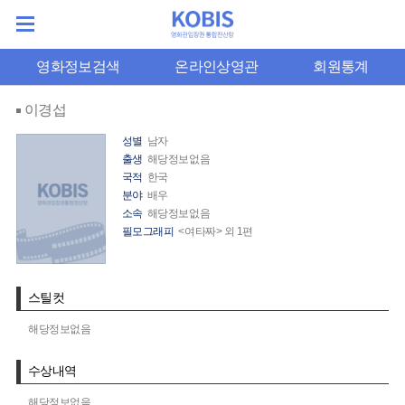
영화정보검색
온라인상영관
회원통계
이경섭
성별
남자
출생
해당정보없음
국적
한국
분야
배우
소속
해당정보없음
필모그래피
<여타짜> 외 1편
스틸컷
해당정보없음
수상내역
해당정보없음