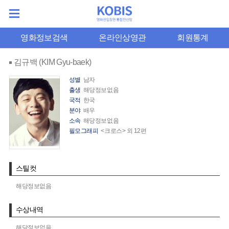
영화정보검색
온라인상영관
회원통계
김규백 (KIM Gyu-baek)
성별
남자
출생
해당정보없음
국적
한국
분야
배우
소속
해당정보없음
필모그래피
<크로스> 외 12편
스틸컷
해당정보없음
수상내역
해당정보없음