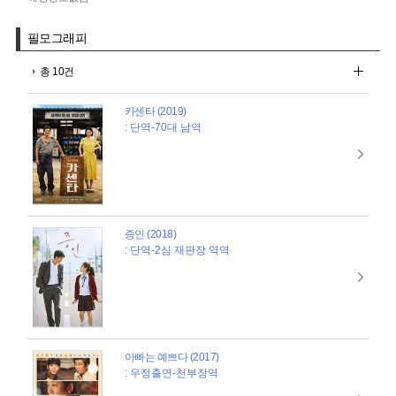
필모그래피
총 10건
카센타 (2019)
: 단역-70대 남역
증인 (2018)
: 단역-2심 재판장 역역
아빠는 예쁘다 (2017)
: 우정출연-천부장역