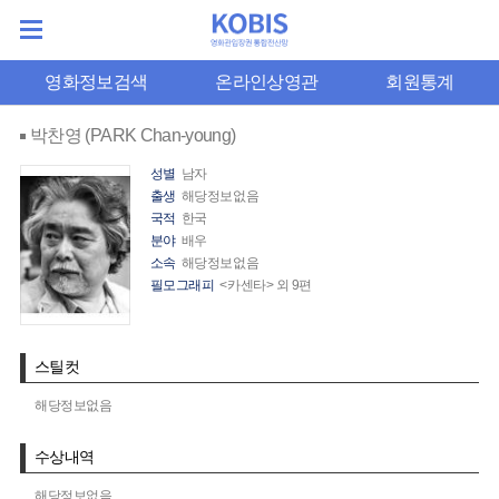
영화정보검색
온라인상영관
회원통계
박찬영 (PARK Chan-young)
성별
남자
출생
해당정보없음
국적
한국
분야
배우
소속
해당정보없음
필모그래피
<카센타> 외 9편
스틸컷
해당정보없음
수상내역
해당정보없음