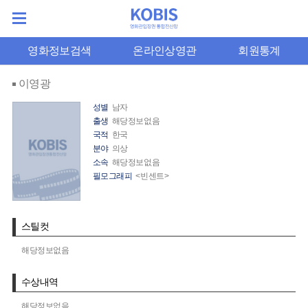
영화정보검색
온라인상영관
회원통계
이영광
성별
남자
출생
해당정보없음
국적
한국
분야
의상
소속
해당정보없음
필모그래피
<빈센트>
스틸컷
해당정보없음
수상내역
해당정보없음