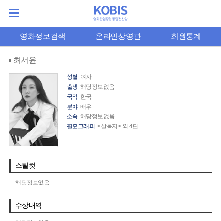
영화정보검색
온라인상영관
회원통계
최서윤
성별
여자
출생
해당정보없음
국적
한국
분야
배우
소속
해당정보없음
필모그래피
<살목지> 외 4편
스틸컷
해당정보없음
수상내역