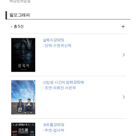
해당정보없음
필모그래피
총 5건
살목지 (2025)
: 단역-수면귀신역
신입생: 시간의 압력 (2024)
: 조연-의뢰인 서은역
코트룸 (2023)
: 주연-검사역