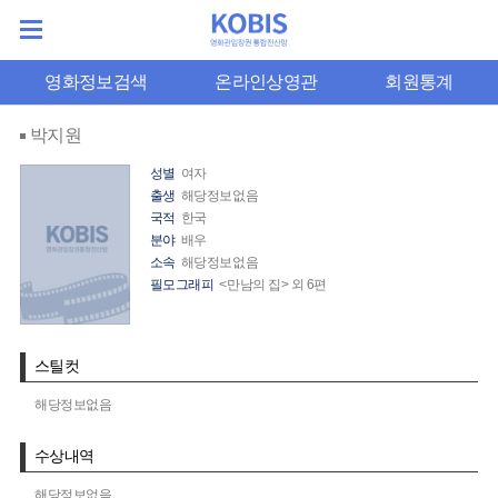
영화정보검색
온라인상영관
회원통계
박지원
성별
여자
출생
해당정보없음
국적
한국
분야
배우
소속
해당정보없음
필모그래피
<만남의 집> 외 6편
스틸컷
해당정보없음
수상내역
해당정보없음