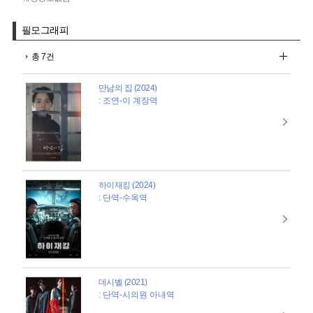
필모그래피
총 7건
만남의 집 (2024)
: 조연-이 계장역
하이재킹 (2024)
: 단역-수옥역
데시벨 (2021)
: 단역-시의원 아내역