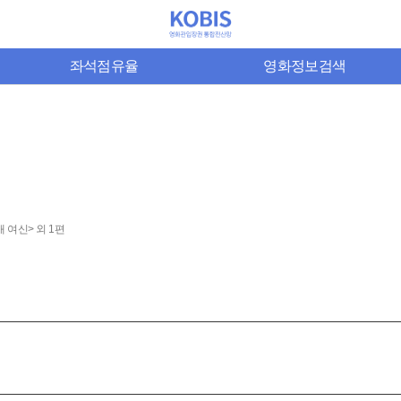
좌석점유율
영화정보검색
 여신> 외 1편