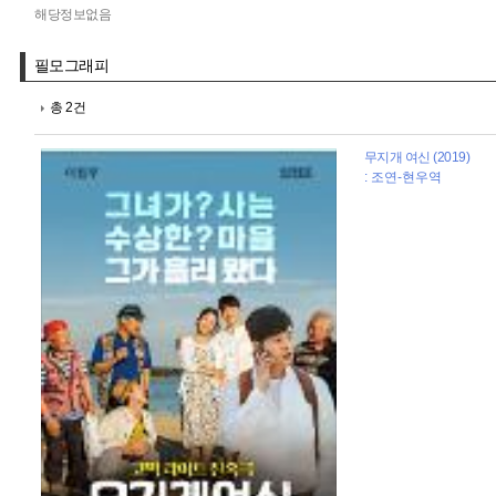
해당정보없음
필모그래피
총 2건
무지개 여신 (2019)
: 조연-현우역