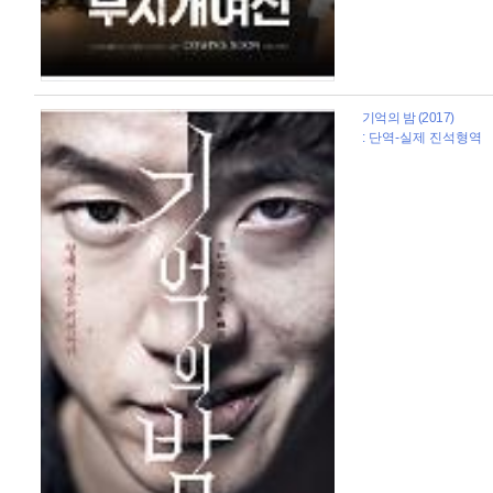
기억의 밤 (2017)
: 단역-실제 진석형역