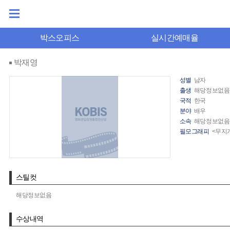
박스오피스
실시간예매율
박재영
성별
남자
출생
해당정보없음
국적
한국
분야
배우
소속
해당정보없음
필모그래피
<무지개
스틸컷
해당정보없음
수상내역