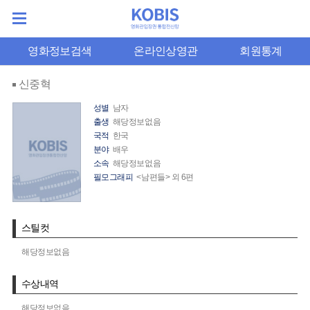
영화정보검색
온라인상영관
회원통계
신중혁
성별
남자
출생
해당정보없음
국적
한국
분야
배우
소속
해당정보없음
필모그래피
<남편들> 외 6편
스틸컷
해당정보없음
수상내역
해당정보없음