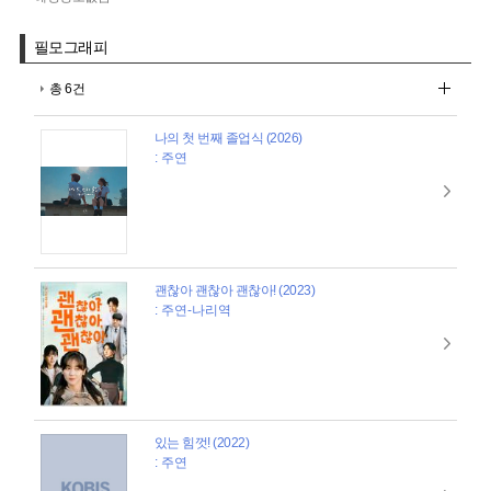
필모그래피
총 6건
나의 첫 번째 졸업식 (2026)
: 주연
괜찮아 괜찮아 괜찮아! (2023)
: 주연-나리역
있는 힘껏! (2022)
: 주연