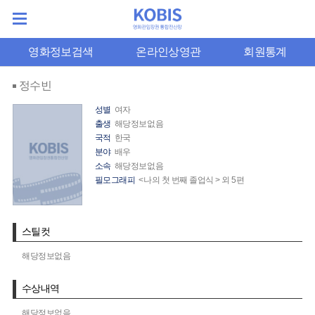
영화정보검색
온라인상영관
회원통계
정수빈
성별
여자
출생
해당정보없음
국적
한국
분야
배우
소속
해당정보없음
필모그래피
<나의 첫 번째 졸업식 > 외 5편
스틸컷
해당정보없음
수상내역
해당정보없음