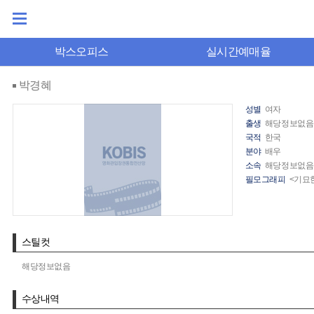
박스오피스
실시간예매율
박경혜
성별
여자
출생
해당정보없음
국적
한국
분야
배우
소속
해당정보없음
필모그래피
<기묘한
스틸컷
해당정보없음
수상내역