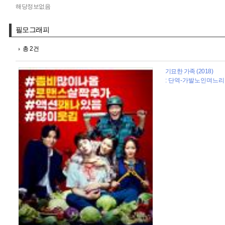
해당정보없음
필모그래피
총 2건
기묘한 가족 (2018)
: 단역-가발노인며느리