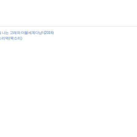
나는 고래와 더블세계다냥! (2016)
소리역(목소리)