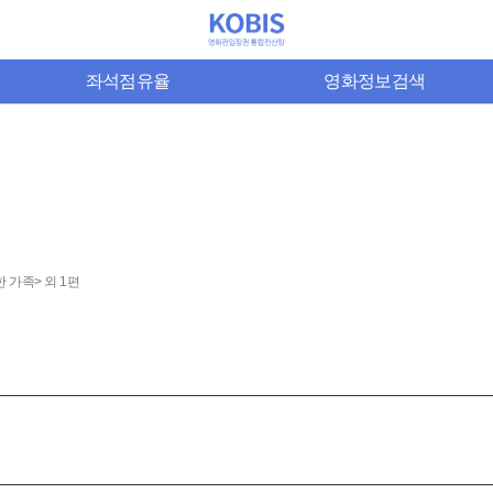
좌석점유율
영화정보검색
 가족> 외 1편