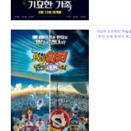
극장판 요괴워치: 하늘을 
: 주연-민호 한국어 목