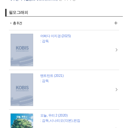
필모그래피
총 8건
어쩌다 이지경 (2025)
: 감독
텐트틴트 (2021)
: 감독
오늘, 우리 2 (2020)
: 감독,시나리오(각본),편집