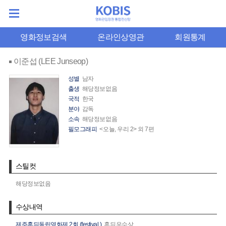
영화정보검색
온라인상영관
회원통계
이준섭 (LEE Junseop)
성별
남자
출생
해당정보없음
국적
한국
분야
감독
소속
해당정보없음
필모그래피
<오늘, 우리 2> 외 7편
스틸컷
해당정보없음
수상내역
제주혼듸독립영화제 2회 (festival.)
혼듸우수상