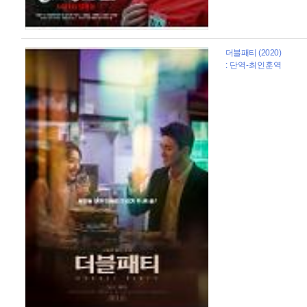
더블패티 (2020)
: 단역-최인훈역