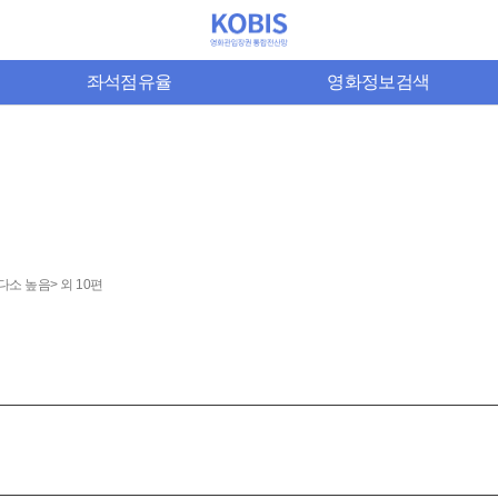
좌석점유율
영화정보검색
다소 높음> 외 10편