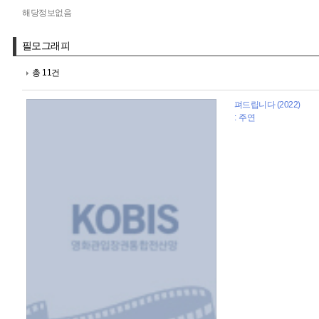
해당정보없음
필모그래피
총 11건
펴드립니다 (2022)
: 주연