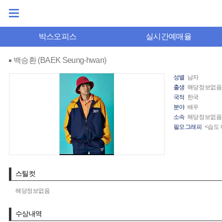
박스오피스
실시간예매율
백승환 (BAEK Seung-hwan)
성별
남자
출생
해당정보없음
국적
한국
분야
배우
소속
해당정보없음
필모그래피
<습도 
스틸컷
해당정보없음
수상내역