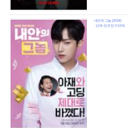
내안의 그놈 (2018)
: 단역-민우친구10역