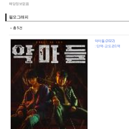
해당정보없음
필모그래피
총 5건
악마들 (2022)
: 단역-교도관1역