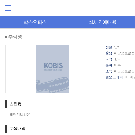
박스오피스
실시간예매율
추석영
성별
남자
출생
해당정보없음
국적
한국
분야
배우
소속
해당정보없음
필모그래피
<악마들
스틸컷
해당정보없음
수상내역