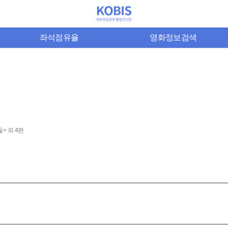
좌석점유율
영화정보검색
> 외 4편