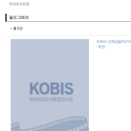
해당정보없음
필모그래피
총 5건
도깨비: 신체강탈자(가제) 
: 주연