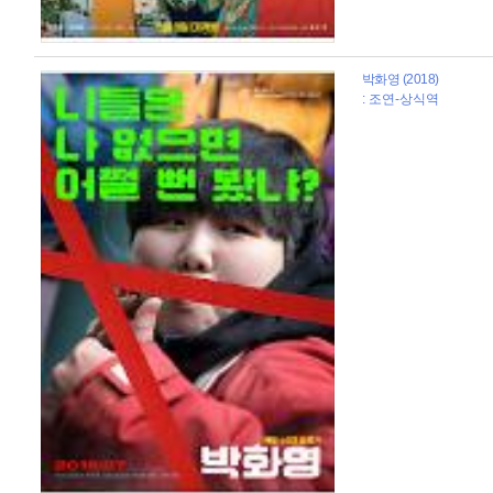
박화영 (2018)
: 조연-상식역