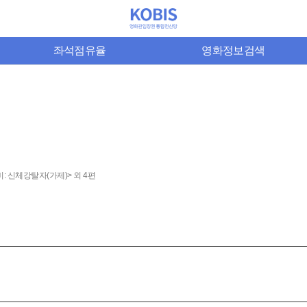
좌석점유율
영화정보검색
: 신체강탈자(가제)> 외 4편