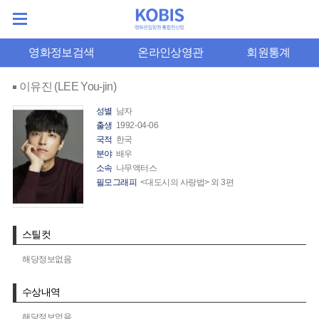
영화정보검색
온라인상영관
회원통계
이유진 (LEE You-jin)
성별
남자
출생
1992-04-06
국적
한국
분야
배우
소속
나무액터스
필모그래피
<대도시의 사랑법> 외 3편
스틸컷
해당정보없음
수상내역
해당정보없음