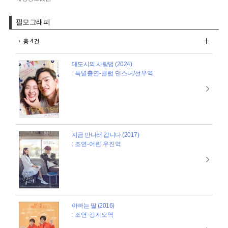
필모그래피
총 4건
대도시의 사랑법 (2024)
: 특별출연-클럽 댄스녀/선우역
지금 만나러 갑니다 (2017)
: 조연-어린 우진역
아빠는 딸 (2016)
: 조연-강지오역