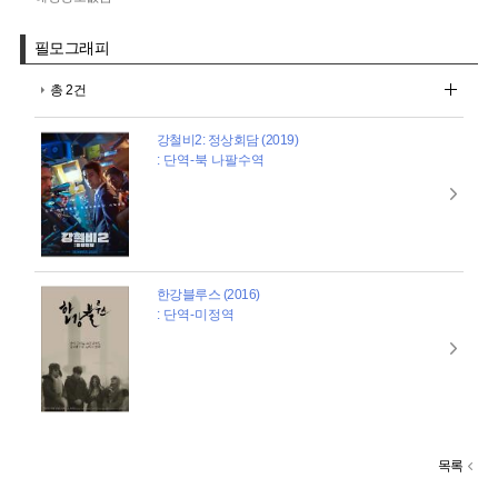
필모그래피
총 2건
강철비2: 정상회담 (2019)
: 단역-북 나팔수역
한강블루스 (2016)
: 단역-미정역
목록