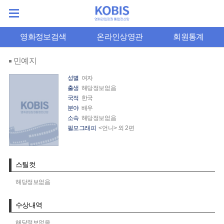
영화정보검색
온라인상영관
회원통계
민예지
성별
여자
출생
해당정보없음
국적
한국
분야
배우
소속
해당정보없음
필모그래피
<언니> 외 2편
스틸컷
해당정보없음
수상내역
해당정보없음