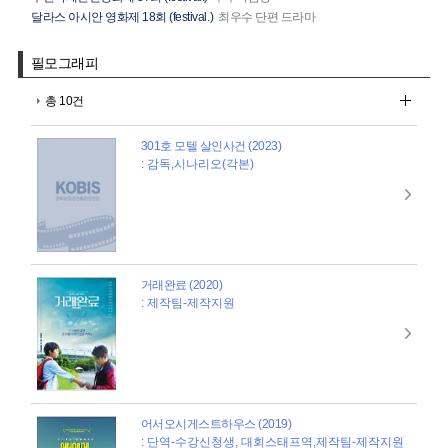
달라스 아시안 영화제 18회 (festival.)
최우수 단편 드라마
필모그래피
총 10건
301호 모텔 살인사건 (2023)
: 감독,시나리오(각본)
거래완료 (2020)
: 제작팀-제작지원
어서오시게스트하우스 (2019)
: 단역-수강신청생, 대회스태프역,제작팀-제작지원