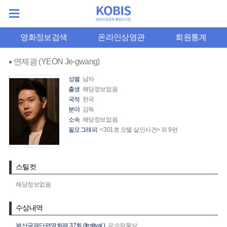
영화정보검색
온라인상영관
회원통계
연제광 (YEON Je-gwang)
성별
남자
출생
해당정보없음
국적
한국
분야
감독
소속
해당정보없음
필모그래피
<301호 모텔 살인사건> 외 9편
스틸컷
해당정보없음
수상내역
부산국제단편영화제 37회 (festival.)
우수작품상