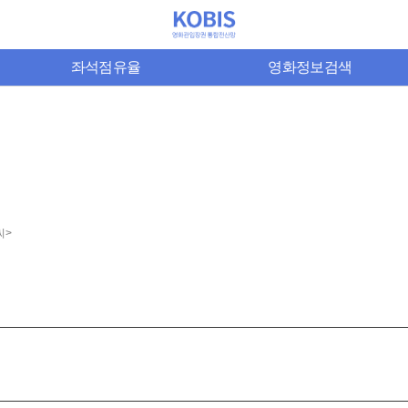
좌석점유율
영화정보검색
씨>