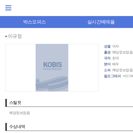
박스오피스
실시간예매율
이규정
성별
여자
출생
해당정보없음
국적
한국
분야
배우
소속
해당정보없음
필모그래피
<아가
스틸컷
해당정보없음
수상내역