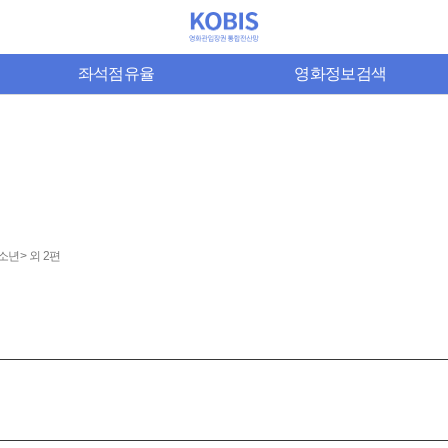
좌석점유율
영화정보검색
소년> 외 2편