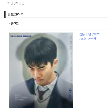
해당정보없음
필모그래피
총 3건
검은 소년 (2022)
: 조연-병태역