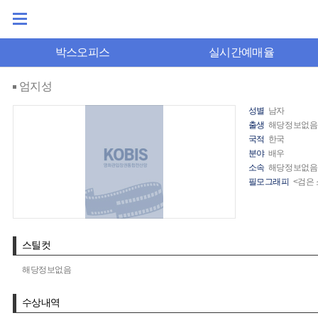
박스오피스
실시간예매율
엄지성
성별
남자
출생
해당정보없음
국적
한국
분야
배우
소속
해당정보없음
필모그래피
<검은 
스틸컷
해당정보없음
수상내역