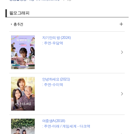
필모그래피
총 6건
자기만의 방 (2024)
: 주연-우담역
안녕하세요 (2021)
: 주연-수미역
여중생A (2018)
: 주연-미래 / 게임세계 - 다크역