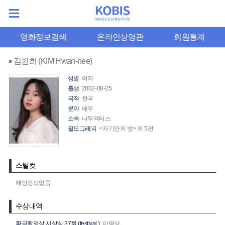
영화정보검색
온라인상영관
회원통계
김환희 (KIM Hwan-hee)
성별
여자
출생
2002-08-25
국적
한국
분야
배우
소속
나무액터스
필모그래피
<자기만의 방> 외 5편
스틸컷
해당정보없음
수상내역
황금촬영상 시상식 37회 (festival.)
아역상