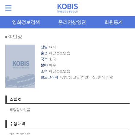
영화정보검색
온라인상영관
회원통계
여민정
성별
여자
출생
해당정보없음
국적
한국
분야
배우
소속
해당정보없음
필모그래피
<명탐정 코난: 척안의 잔상> 외 22편
스틸컷
해당정보없음
수상내역
해당정보없음