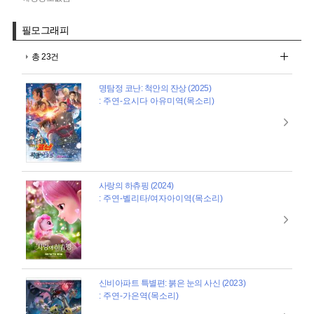
필모그래피
총 23건
명탐정 코난: 척안의 잔상 (2025)
: 주연-요시다 아유미역(목소리)
사랑의 하츄핑 (2024)
: 주연-벨리타/여자아이역(목소리)
신비아파트 특별편: 붉은 눈의 사신 (2023)
: 주연-가은역(목소리)