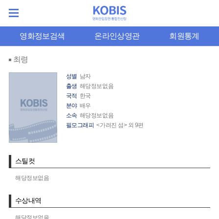
영화정보검색
온라인상영관
회원통계
최령
성별
남자
출생
해당정보없음
국적
한국
분야
배우
소속
해당정보없음
필모그래피
<가려진 섬> 외 9편
스틸컷
해당정보없음
수상내역
해당정보없음