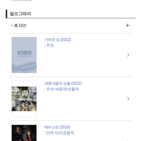
필모그래피
총 10건
가려진 섬 (2022)
: 주연
세종대왕의 눈물 (2022)
: 주연-세종/최연출역
메피스토 (2019)
: 단역-비리경찰역