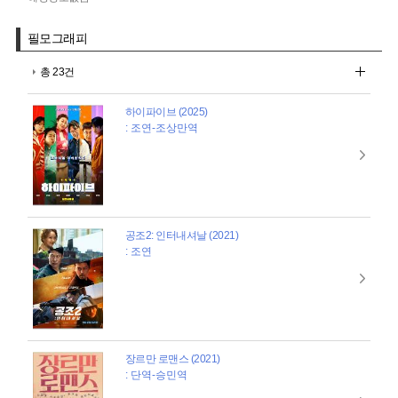
필모그래피
총 23건
하이파이브 (2025)
: 조연-조상만역
공조2: 인터내셔날 (2021)
: 조연
장르만 로맨스 (2021)
: 단역-승민역