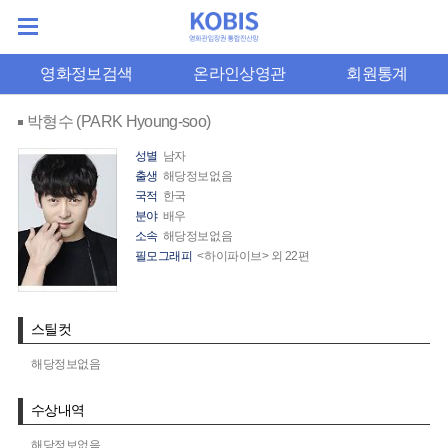
영화정보검색
온라인상영관
회원통계
박형수 (PARK Hyoung-soo)
성별
남자
출생
해당정보없음
국적
한국
분야
배우
소속
해당정보없음
필모그래피
<하이파이브> 외 22편
스틸컷
해당정보없음
수상내역
해당정보없음