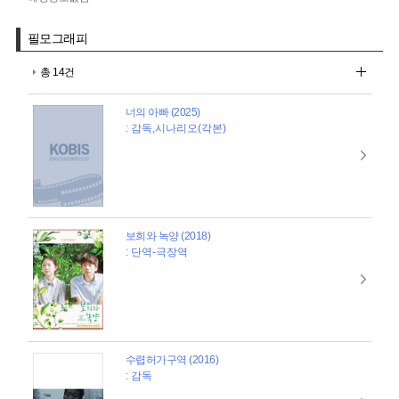
필모그래피
총 14건
너의 아빠 (2025)
: 감독,시나리오(각본)
보희와 녹양 (2018)
: 단역-극장역
수렵허가구역 (2016)
: 감독