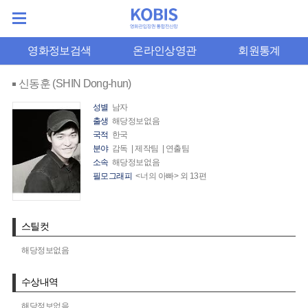
영화정보검색
온라인상영관
회원통계
신동훈 (SHIN Dong-hun)
성별
남자
출생
해당정보없음
국적
한국
분야
감독 | 제작팀 | 연출팀
소속
해당정보없음
필모그래피
<너의 아빠> 외 13편
스틸컷
해당정보없음
수상내역
해당정보없음