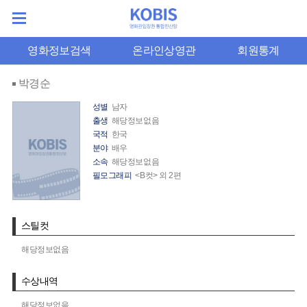
영화정보검색
온라인상영관
회원통계
박경순
성별
남자
출생
해당정보없음
국적
한국
분야
배우
소속
해당정보없음
필모그래피
<B컷> 외 2편
스틸컷
해당정보없음
수상내역
해당정보없음