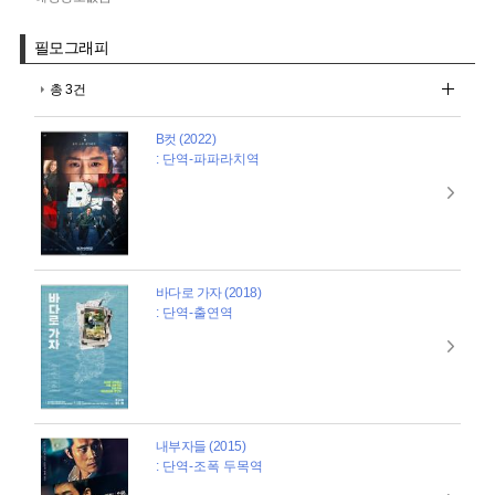
필모그래피
총 3건
B컷 (2022)
: 단역-파파라치역
바다로 가자 (2018)
: 단역-출연역
내부자들 (2015)
: 단역-조폭 두목역