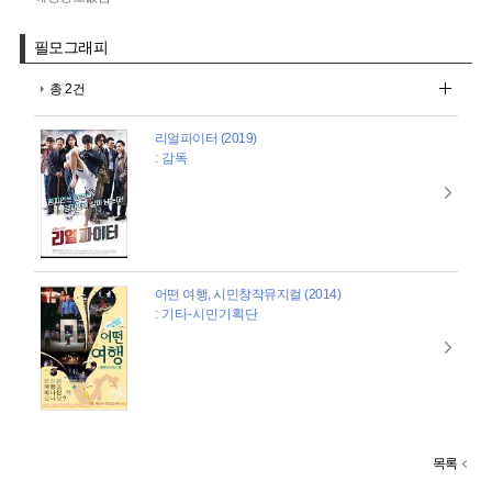
필모그래피
총 2건
리얼파이터 (2019)
: 감독
어떤 여행, 시민창작뮤지컬 (2014)
: 기타-시민기획단
목록