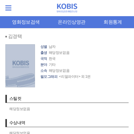
영화정보검색
온라인상영관
회원통계
김경택
성별
남자
출생
해당정보없음
국적
한국
분야
기타
소속
해당정보없음
필모그래피
<리얼파이터> 외 1편
스틸컷
해당정보없음
수상내역
해당정보없음