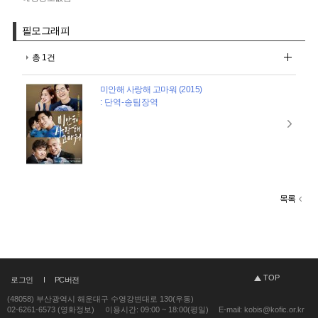
필모그래피
총 1건
미안해 사랑해 고마워 (2015)
: 단역-송팀장역
목록
TOP
로그인
PC버전
(48058) 부산광역시 해운대구 수영강변대로 130(우동)
02-6261-6573 (영화정보)
이용시간: 09:00 ~ 18:00(평일)
E-mail: kobis@kofic.or.kr