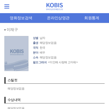
영화정보검색
온라인상영관
회원통계
이재구
성별
남자
출생
해당정보없음
국적
한국
분야
배우
소속
해당정보없음
필모그래피
<미안해 사랑해 고마워>
스틸컷
해당정보없음
수상내역
해당정보없음