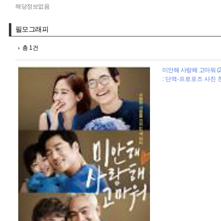
해당정보없음
필모그래피
총 1건
미안해 사랑해 고마워 (2
: 단역-프로포즈 사진