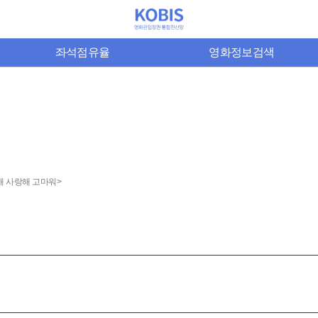
좌석점유율
영화정보검색
해 사랑해 고마워>