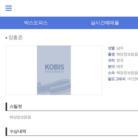
박스오피스
실시간예매율
장홍준
성별
남자
출생
해당정보없음
국적
한국
분야
배우
소속
해당정보없음
필모그래피
<미안
스틸컷
해당정보없음
수상내역