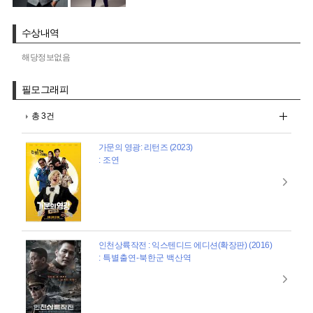
수상내역
해당정보없음
필모그래피
총 3건
가문의 영광: 리턴즈 (2023)
: 조연
인천상륙작전 : 익스텐디드 에디션(확장판) (2016)
: 특별출연-북한군 백산역