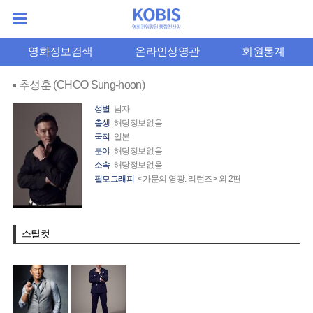
영화정보검색
온라인상영관
회원통계
추성훈 (CHOO Sung-hoon)
성별
남자
출생
해당정보없음
국적
일본
분야
해당정보없음
소속
해당정보없음
필모그래피
<가문의 영광: 리턴즈> 외 2편
스틸컷