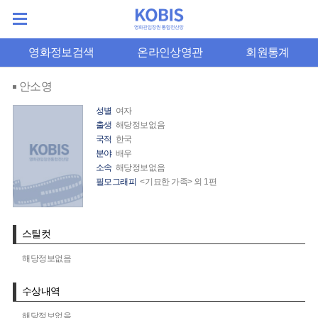
영화정보검색
온라인상영관
회원통계
안소영
성별
여자
출생
해당정보없음
국적
한국
분야
배우
소속
해당정보없음
필모그래피
<기묘한 가족> 외 1편
스틸컷
해당정보없음
수상내역
해당정보없음