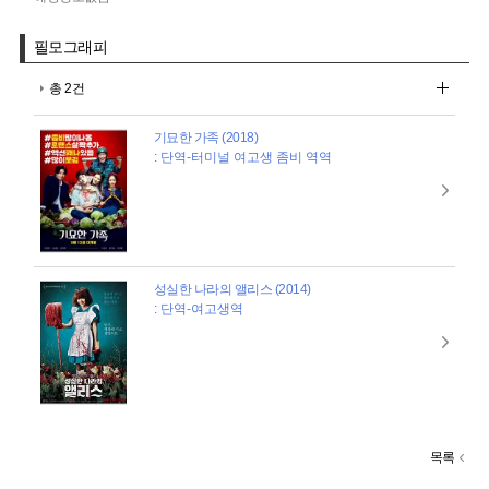
필모그래피
총 2건
기묘한 가족 (2018)
: 단역-터미널 여고생 좀비 역역
성실한 나라의 앨리스 (2014)
: 단역-여고생역
목록