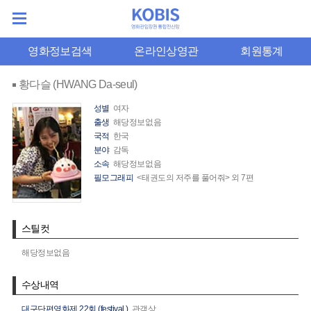
영화정보검색
온라인상영관
회원통계
황다슬 (HWANG Da-seul)
성별
여자
출생
해당정보없음
국적
한국
분야
감독
소속
해당정보없음
필모그래피
<태권도의 저주를 풀어줘> 외 7편
스틸컷
해당정보없음
수상내역
대구단편영화제 22회 (festival.)
관객상