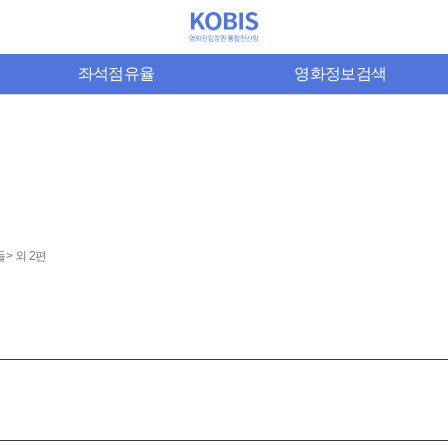
좌석점유율
영화정보검색
> 외 2편