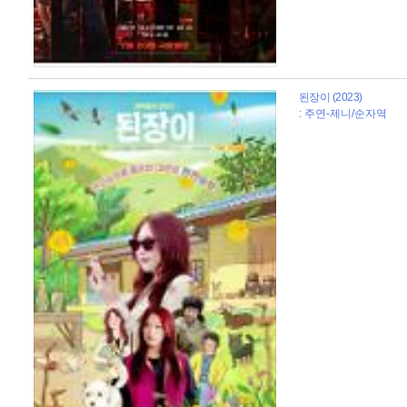
된장이 (2023)
: 주연-제니/순자역