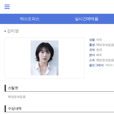
박스오피스
실시간예매율
강지영
성별
여자
출생
해당정보없음
국적
한국
분야
배우
소속
해당정보없음
필모그래피
<아이 
스틸컷
해당정보없음
수상내역