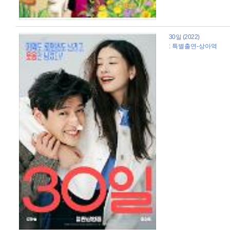
30일 (2022)
: 특별출연-상아역