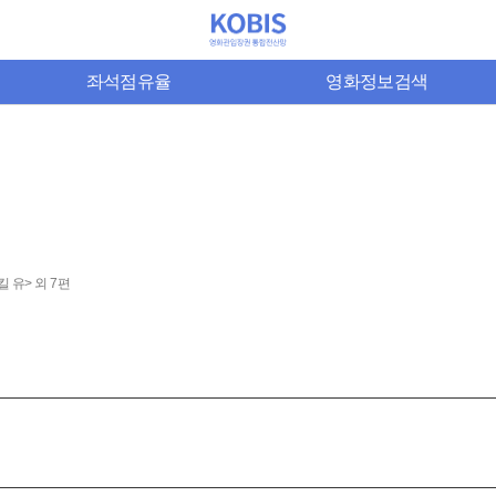
좌석점유율
영화정보검색
킬 유> 외 7편