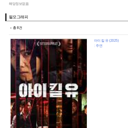
해당정보없음
필모그래피
총 8건
아이 킬 유 (2025)
: 주연