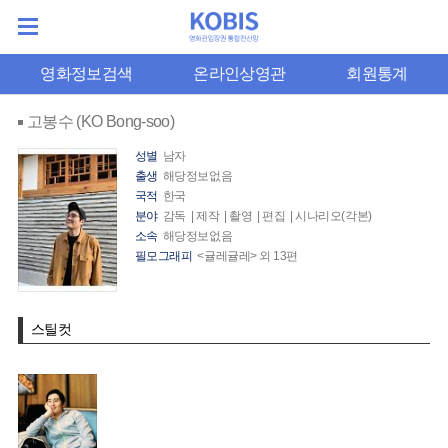
영화정보검색
온라인상영관
회원통계
고봉수 (KO Bong-soo)
성별
남자
출생
해당정보없음
국적
한국
분야
감독 | 제작 | 촬영 | 편집 | 시나리오(각본)
소속
해당정보없음
필모그래피
<귤레귤레> 외 13편
스틸컷