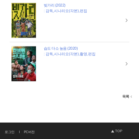
빚가리 (2022)
: 감독,시나리오(각본),편집
습도 다소 높음 (2020)
: 감독,시나리오(각본),촬영,편집
목록
TOP
로그인
PC버전