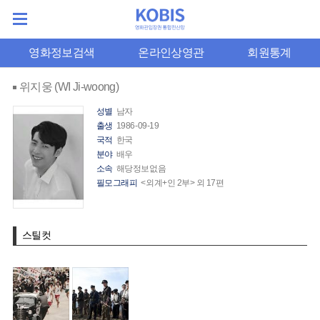
영화정보검색
온라인상영관
회원통계
위지웅 (WI Ji-woong)
성별
남자
출생
1986-09-19
국적
한국
분야
배우
소속
해당정보없음
필모그래피
<외계+인 2부> 외 17편
스틸컷