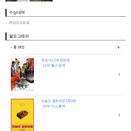
수상내역
해당정보없음
필모그래피
총 18건
외계+인 2부 (2023)
: 단역-헬스장역
오늘도 평화로운 (2019)
: 단역-이소룡역