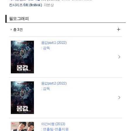
칸시리즈 6회 (festival.)
각본상
필모그래피
총 3건
몸값part.1 (2022)
: 감독
몸값part.2 (2022)
: 감독
야간비행 (2013)
: 연출팀-연출지원