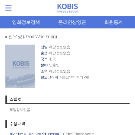
영화정보검색
온라인상영관
회원통계
전우성 (Jeon Woo-sung)
성별
해당정보없음
출생
해당정보없음
국적
한국
분야
연출팀
소속
해당정보없음
필모그래피
<몸값part.1> 외 2편
스틸컷
해당정보없음
수상내역
세리엔캠프 페스티벌 9회 (festival.)
Critics' Choice Award