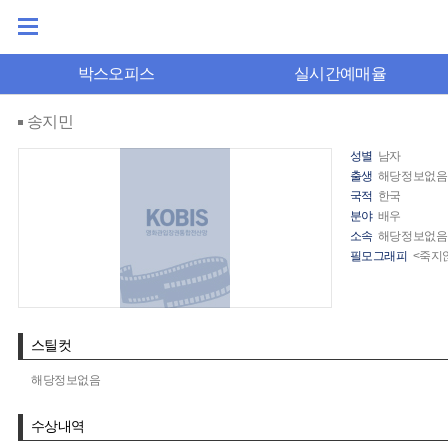
박스오피스
실시간예매율
송지민
성별
남자
출생
해당정보없음
국적
한국
분야
배우
소속
해당정보없음
필모그래피
<죽지않
스틸컷
해당정보없음
수상내역