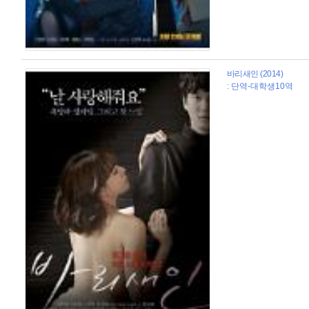
바리새인 (2014)
: 단역-대학생10역