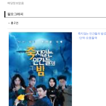
해당정보없음
필모그래피
총 2건
죽지않는 인간들의 밤 (2
: 단역-요원들역