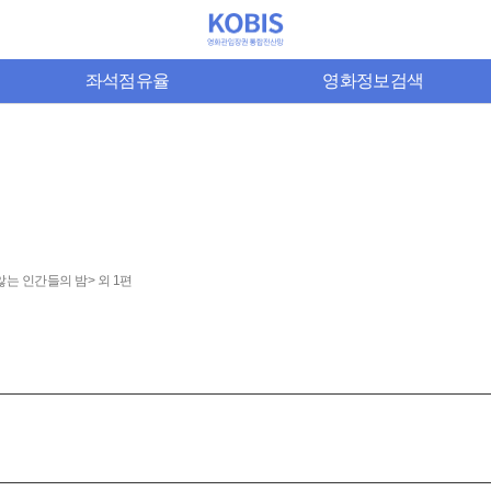
좌석점유율
영화정보검색
는 인간들의 밤> 외 1편