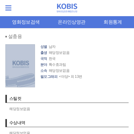
영화정보검색
온라인상영관
회원통계
설충용
성별
남자
출생
해당정보없음
국적
한국
분야
특수효과팀
소속
해당정보없음
필모그래피
<야당> 외 13편
스틸컷
해당정보없음
수상내역
해당정보없음