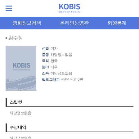
영화정보검색
온라인상영관
회원통계
김수정
성별
여자
출생
해당정보없음
국적
한국
분야
배우
소속
해당정보없음
필모그래피
<변산> 외 6편
스틸컷
해당정보없음
수상내역
해당정보없음