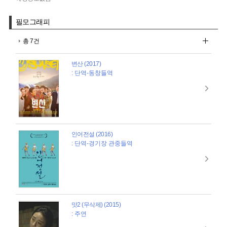
필모그래피
총 7건
변산 (2017)
: 단역-동창들역
인어전설 (2016)
: 단역-경기장 관중들역
맛2 (무삭제) (2015)
: 주연