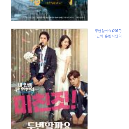
두번할까요 (2019)
: 단역-홍란지인역