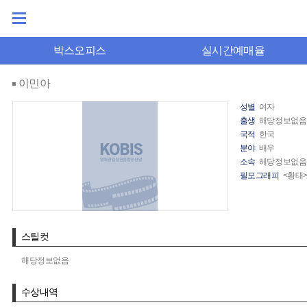
박스오피스
실시간예매율
이민아
성별
여자
출생
해당정보없음
국적
한국
분야
배우
소속
해당정보없음
필모그래피
<황태>
스틸컷
해당정보없음
수상내역