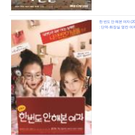
한 번도 안 해본 여자 (20
: 단역-화장실 옆칸 