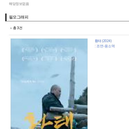
해당정보없음
필모그래피
총 3건
황태 (2024)
: 조연-용소역