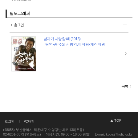
필모그래피
총 1건
남자가 사랑할 때 (2013)
: 단역-중국집 서빙역,제작팀-제작지원
목록
TOP
로그인
PC버전
(48058) 부산광역시 해운대구 수영강변대로 130(우동)
02-6261-6573 (영화정보)
이용시간: 09:00 ~ 18:00(평일)
E-mail: kobis@kofic.or.kr