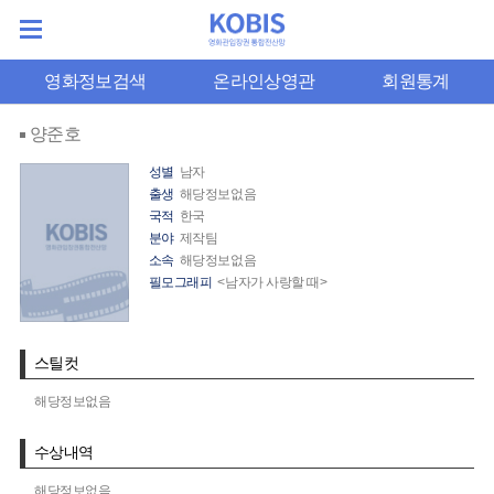
영화정보검색
온라인상영관
회원통계
양준호
성별
남자
출생
해당정보없음
국적
한국
분야
제작팀
소속
해당정보없음
필모그래피
<남자가 사랑할 때>
스틸컷
해당정보없음
수상내역
해당정보없음