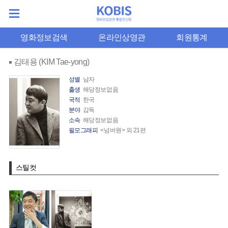
영화정보검색
온라인상영관
회원통계
김태용 (KIM Tae-yong)
성별
남자
출생
해당정보없음
국적
한국
분야
감독
소속
해당정보없음
필모그래피
<넘버원> 외 21편
스틸컷