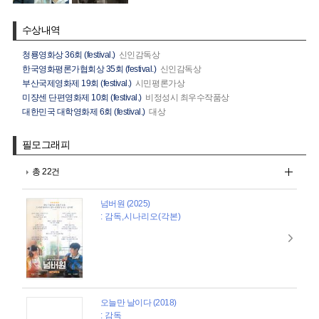
수상내역
청룡영화상 36회 (festival.)
신인감독상
한국영화평론가협회상 35회 (festival.)
신인감독상
부산국제영화제 19회 (festival.)
시민평론가상
미쟝센 단편영화제 10회 (festival.)
비정성시 최우수작품상
대한민국 대학영화제 6회 (festival.)
대상
필모그래피
총 22건
넘버원 (2025)
: 감독,시나리오(각본)
오늘만 날이다 (2018)
: 감독