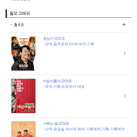
필모그래피
총 4건
웅남이 (2023)
: 단역-음주운전자1역,제작,기획
비밥바룰라 (2018)
: 제작,기획,프로듀서-대표
아빠는 딸 (2016)
: 단역-응급실 의사역,제작-기획제작,기획-기획제작