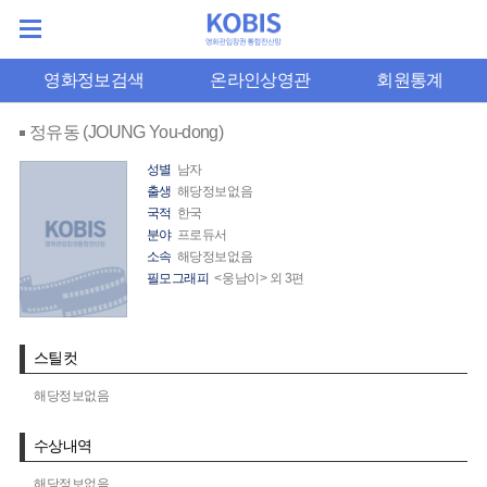
영화정보검색
온라인상영관
회원통계
정유동 (JOUNG You-dong)
성별
남자
출생
해당정보없음
국적
한국
분야
프로듀서
소속
해당정보없음
필모그래피
<웅남이> 외 3편
스틸컷
해당정보없음
수상내역
해당정보없음