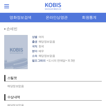
영화정보검색
온라인상영관
회원통계
손세빈
성별
여자
출생
해당정보없음
국적
한국
분야
배우
소속
해당정보없음
필모그래피
<도시의 연애담> 외 3편
스틸컷
해당정보없음
수상내역
해당정보없음