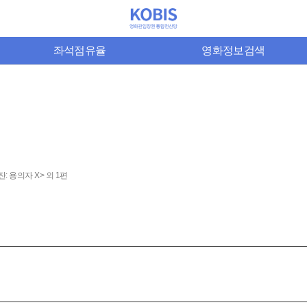
좌석점유율
영화정보검색
잔: 용의자 X> 외 1편