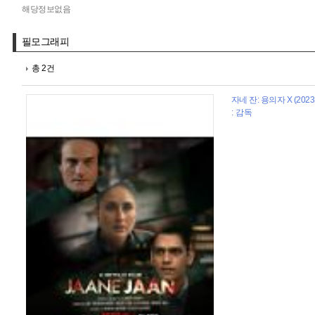
해당정보없음
필모그래피
총 2건
자네 잔: 용의자 X (2023
: 감독