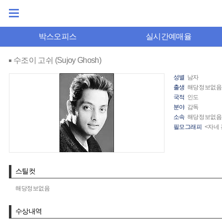
박스오피스
실시간예매율
수조이 고쉬 (Sujoy Ghosh)
성별
남자
출생
해당정보없음
국적
인도
분야
감독
소속
해당정보없음
필모그래피
<자네 
스틸컷
해당정보없음
수상내역