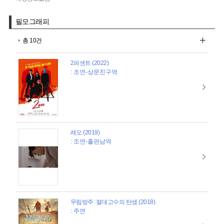
필모그래피
총 10건
2퍼센트 (2022)
: 조연-상문친구역
레오 (2019)
: 조연-출판남역
무림방주: 절대고수의 탄생 (2018)
: 주연