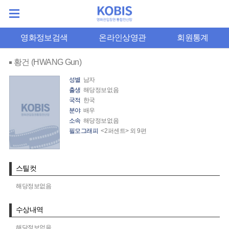
영화정보검색
온라인상영관
회원통계
황건 (HWANG Gun)
성별
남자
출생
해당정보없음
국적
한국
분야
배우
소속
해당정보없음
필모그래피
<2퍼센트> 외 9편
스틸컷
해당정보없음
수상내역
해당정보없음