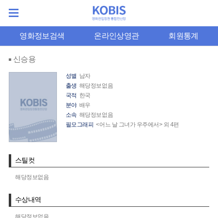
영화정보검색
온라인상영관
회원통계
신승용
성별
남자
출생
해당정보없음
국적
한국
분야
배우
소속
해당정보없음
필모그래피
<어느 날 그녀가 우주에서> 외 4편
스틸컷
해당정보없음
수상내역
해당정보없음